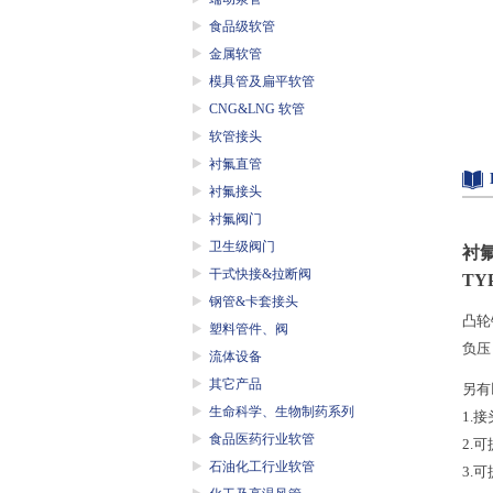
食品级软管
金属软管
模具管及扁平软管
CNG&LNG 软管
软管接头
衬氟直管
衬氟接头
衬氟阀门
卫生级阀门
衬
干式快接&拉断阀
TY
钢管&卡套接头
凸轮
塑料管件、阀
负压
流体设备
其它产品
另有
生命科学、生物制药系列
1.
接
食品医药行业软管
2.
可
石油化工行业软管
3.
可