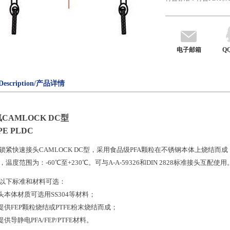
电子邮箱
Q
Description/产品详情
氟
CAMLOCK DC
型
PE PLDC
锁紧快速接头
CAMLOCK DC
型，采用食品级
PFA
颗粒在不锈钢本体上烧结而成
，温度范围为：
-60
℃至
+230
℃。可与
A-A-59326
和
DIN 2828
标准接头互配使用
以下标准和材料可选：
头本体材质可选用
SS304
等材料；
提供
FEP
颗粒烧结或
PTFE
粉末烧结而成；
提供导静电
PFA/FEP/PTFE
材料。