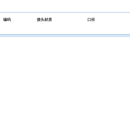
编码
接头材质
口径
LDC019S6
SS316+PFA
3/4"
LDC025S6
SS316+PFA
1"
LDC032S6
SS316+PFA
1-1/4"
LDC038S6
SS316+PFA
1-1/2"
LDC051S6
SS316+PFA
2"
LDC064S6
SS316+PFA
2-1/2"
LDC076S6
SS316+PFA
3"