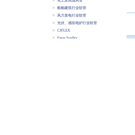
化工及高温风管
船舶建筑行业软管
风力发电行业软管
光伏、感应电炉行业软管
CJFLEX
Eaton Synflex
P
MTG
ALFAGOMMA
P
Aflex
ContiTech
P
TOGAWA
TOYOX
P
DIXON
ELAFLEX膨胀节
P
P
P