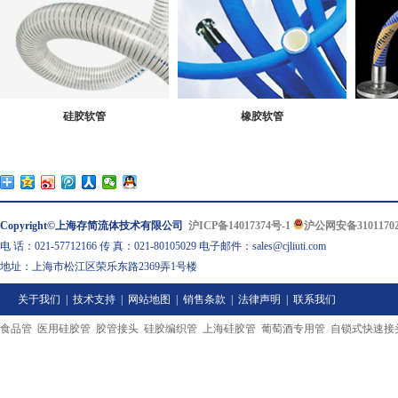
硅胶软管
橡胶软管
Copyright©上海存简流体技术有限公司
沪ICP备14017374号-1
沪公网安备31011702
电 话：021-57712166 传 真：021-80105029 电子邮件：sales@cjliuti.com
地址：上海市松江区荣乐东路2369弄1号楼
关于我们
|
技术支持
|
网站地图
|
销售条款
|
法律声明
|
联系我们
食品管
医用硅胶管
胶管接头
硅胶编织管
上海硅胶管
葡萄酒专用管
自锁式快速接