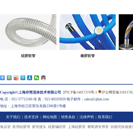
硅胶软管
橡胶软管
Copyright©上海存简流体技术有限公司
沪ICP备14017374号-1
沪公网安备31011702
电 话：021-57712166 传 真：021-80105029 电子邮件：sales@cjliuti.com
地址：上海市松江区荣乐东路2369弄1号楼
关于我们
|
技术支持
|
网站地图
|
销售条款
|
法律声明
|
联系我们
食品管
医用硅胶管
胶管接头
硅胶编织管
上海硅胶管
葡萄酒专用管
自锁式快速接