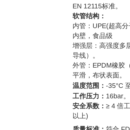
EN 12115
标准。
软管结构：
内管：
UPE(
超高分
内壁，食品级
增强层：高强度多
导线）。
外管：
EPDM
橡胶
平滑，布状表面。
温度范围：
-35°C
工作压力：
16bar
。
安全系数：
≥ 4
倍
以上
)
质量标准：
符合
F