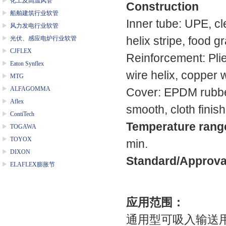
化工及高温风管
Construction
船舶建筑行业软管
Inner tube: UPE, c
风力发电行业软管
光伏、感应电炉行业软管
helix stripe, food g
CJFLEX
Reinforcement: Plie
Eaton Synflex
wire helix, copper
MTG
ALFAGOMMA
Cover: EPDM rubber,
Aflex
smooth, cloth finish
ContiTech
Temperature rang
TOGAWA
TOYOX
min.
DIXON
Standard/Approva
ELAFLEX膨胀节
应用范围：
通用型可吸入输送