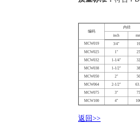
内径
编码
inch
m
MCW019
3/4"
1
MCW025
1"
2
MCW032
1-1/4"
3
MCW038
1-1/2"
3
MCW050
2"
5
MCW064
2-1/2"
63
MCW075
3"
7
MCW100
4"
10
返回>>