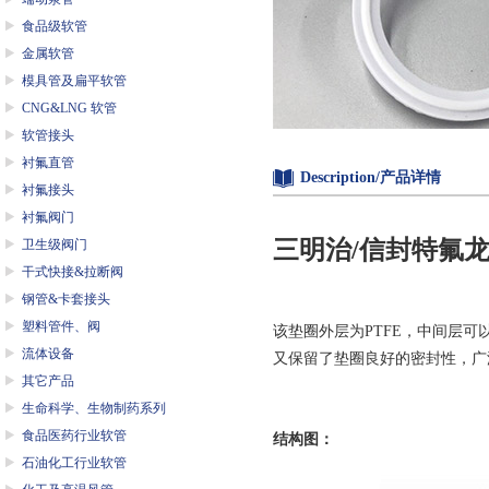
食品级软管
金属软管
模具管及扁平软管
CNG&LNG 软管
软管接头
衬氟直管
Description/产品详情
衬氟接头
衬氟阀门
三明治/信封特氟龙
卫生级阀门
干式快接&拉断阀
钢管&卡套接头
塑料管件、阀
该垫圈外层为PTFE，中间层可以
流体设备
又保留了垫圈良好的密封性，广
其它产品
生命科学、生物制药系列
食品医药行业软管
结构图：
石油化工行业软管