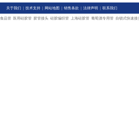
关于我们
|
技术支持
|
网站地图
|
销售条款
|
法律声明
|
联系我们
食品管
医用硅胶管
胶管接头
硅胶编织管
上海硅胶管
葡萄酒专用管
自锁式快速接