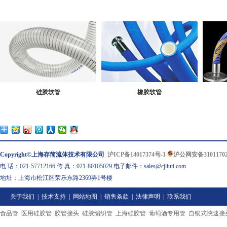
硅胶软管
橡胶软管
Copyright©上海存简流体技术有限公司
沪ICP备14017374号-1
沪公网安备31011702
电 话：021-57712166 传 真：021-80105029 电子邮件：sales@cjliuti.com
地址：上海市松江区荣乐东路2369弄1号楼
关于我们
|
技术支持
|
网站地图
|
销售条款
|
法律声明
|
联系我们
食品管
医用硅胶管
胶管接头
硅胶编织管
上海硅胶管
葡萄酒专用管
自锁式快速接