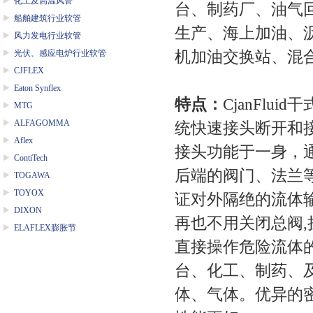
化工及高温风管
台、制药厂、油气
船舶建筑行业软管
生产、海上加油、
风力发电行业软管
光伏、感应电炉行业软管
机加油交换站、混
CJFLEX
Eaton Synflex
特点：
CjanFl
MTG
ALFAGOMMA
统快速接头断开和
Aflex
接头功能于一身，
ContiTech
后端的阀门、法兰等
TOGAWA
TOYOX
证对外隔绝的流体
DIXON
再也不用关闭总阀,
ELAFLEX膨胀节
直接操作危险流体的
台、化工、制药、
体、气体。优异的