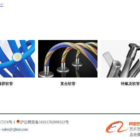
>
橡胶软管
复合软管
特氟龙软管
7374号-1
沪公网安备31011702890522号
es@cjliuti.com
点击查