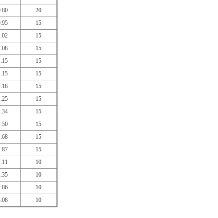
0.80
20
0.95
15
1.02
15
1.08
15
1.15
15
1.15
15
1.18
15
1.25
15
1.34
15
1.50
15
1.68
15
1.87
15
2.11
10
2.35
10
2.86
10
3.08
10