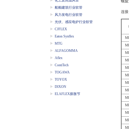
化工及高温风管
螺旋
船舶建筑行业软管
连接
风力发电行业软管
光伏、感应电炉行业软管
CJFLEX
Eaton Synflex
MP
MTG
MP
ALFAGOMMA
MP
Aflex
MP
ContiTech
MP
TOGAWA
MP
TOYOX
MP
DIXON
MP
ELAFLEX膨胀节
MP
MP
MP
MP
MP