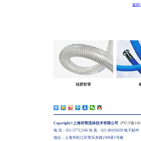
返回>
硅胶软管
Copyright©上海存简流体技术有限公司
沪ICP备1401
电 话：021-57712166 传 真：021-80105029 电子邮件：sal
地址：上海市松江区荣乐东路2369弄1号楼