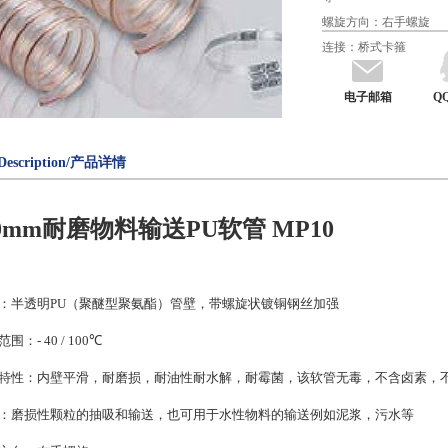
螺旋方向：右手螺旋
连接：桥式卡箍
电子邮箱
Q
Description/产品详情
0mm
耐磨物料输送
PU
软管
MP10
：半透明
PU
（聚醚型聚氨酯）管壁，带螺旋状镀铜钢丝加强
范围：
- 40 / 100
℃
特性：内壁平滑，耐磨损，耐油性耐水解，耐霉菌，该软管无毒，不含卤素，
：磨损性颗粒的抽吸和输送，也可用于水性物料的输送例如泥浆，污水等