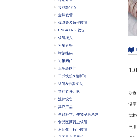
食品级软管
金属软管
模具管及扁平软管
CNG&LNG 软管
软管接头
衬氟直管
衬氟接头
衬氟阀门
1.
卫生级阀门
干式快接&拉断阀
钢管&卡套接头
塑料管件、阀
颜色
流体设备
温度
其它产品
生命科学、生物制药系列
结构
食品医药行业软管
应用
石油化工行业软管