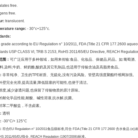
lates free.
gens free.
ur:
translucent.
erature range:
- 30°c+125°c.
dards:
 grade according to EU Regulation n
°
10/2011, FDA (Title 21 CFR 177.2600 aqueou
dards USP CLASS VI, TRB S 2153, RoHS 2011/65/EU Directive, REACH Regulation
范围：
可广泛应用于多种领域，如用来传输
:
食品、化妆品、保健品
,
药品。如
:
葡萄酒
料
,
染料
;
牛奶、鲜奶酪
,
酸奶及其它乳制品
,
也适用于传输含油及高脂类食品。
：
非常纯净、卫生的
TPE
材质、无硫化
,
没有污染风险。管壁高强度聚酯纤维网加强。
外壁完全光滑
,
提高流量
,
降低阻塞的可能性
,
也便于清洁。
隙度
,
减少渗透问题
,
也保留了传输物质的原汁原味。
的耐化学品性能
,
耐酸、碱性溶液
,
抗水解
,
抗菌。
邻苯二甲酸盐，
不含卤素。
：
透明
：
-30
°
C/+ 125
°
C
：
符合
EU Regulation n
°
10/2011
食品级标准
,
符合
FDA (Title 21 CFR 177.2600
含水食品
(e))
HS 2011/65/EU
指令
,
REACH Regulation (1907/2006)
标准。