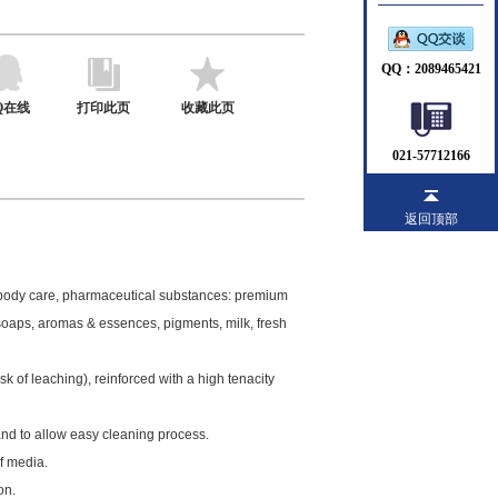
QQ：2089465421
Q在线
打印此页
收藏此页
021-57712166
返回顶部
d body care, pharmaceutical substances: premium
, soaps, aromas & essences, pigments, milk, fresh
k of leaching), reinforced with a high tenacity
nd to allow easy cleaning process.
f media.
on.