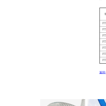
FT
FT
FT
FT
FT
FT
FT
返回>