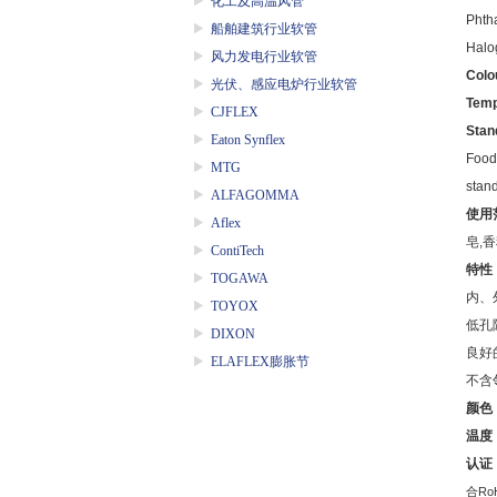
化工及高温风管
Phtha
船舶建筑行业软管
Halo
风力发电行业软管
Colo
光伏、感应电炉行业软管
Temp
CJFLEX
Stan
Eaton Synflex
Food
MTG
stan
ALFAGOMMA
使用
Aflex
皂
,
香
ContiTech
特性
TOGAWA
内、
TOYOX
低孔
DIXON
良好
ELAFLEX膨胀节
不含
颜色
温度
认证
合
Ro