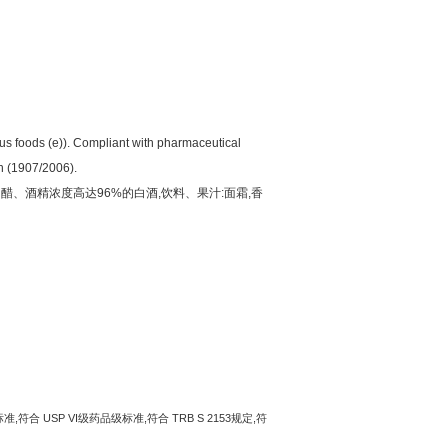
s foods (e)). Compliant with pharmaceutical
 (1907/2006).
、醋、酒精浓度高达
96%
的白酒
,
饮料、果汁
:
面霜
,
香
标准
,
符合
USP V
I
级药品级标准
,
符合
TRB S 2153
规定
,
符