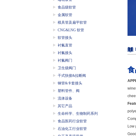
食品级软管
金属软管
模具管及扁平软管
CNG&LNG 软管
软管接头
衬氟直管
衬氟接头
衬氟阀门
食
卫生级阀门
干式快接&拉断阀
APPL
钢管&卡套接头
wines
塑料管件、阀
chees
流体设备
Feat
其它产品
polye
生命科学、生物制药系列
Compl
食品医药行业软管
Low p
石油化工行业软管
Good 