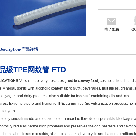
电子邮箱
Q
Description/产品详情
品级
TPE
网纹管
FTD
ICATIONS:
Versatile delivery hose designed to convey food, cosmetic, health an
, vinegar, spirits with alcoholic content up to 96%, beverages, fruit juices, creams
e, yogurt and dairy products, also suitable for foodstuff containing oils and fats.
ures:
Extremely pure and hygienic TPE, curing-free (no vulcanization process, no ris
ster yarn.
etely smooth inside and outside to enhance the flow, detect pos-sible blockages a
orosity reduces permeation problems and preserves the original taste and flavor o
chemical resistance to acids, alkaline solutions, hydrolysis and bacteria proliferati