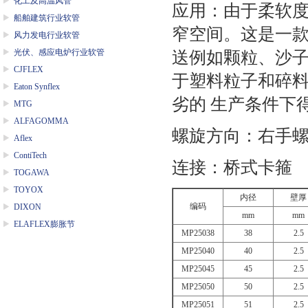
化工及高温风管
应用：由于柔软
船舶建筑行业软管
窄空间。这是一
风力发电行业软管
光伏、感应电炉行业软管
送例如颗粒、沙
CJFLEX
于塑料粒子和碎
Eaton Synflex
劣的
生产条件下
MTG
ALFAGOMMA
螺旋方向：右手
Aflex
ContiTech
连接：桥式卡箍
TOGAWA
TOYOX
内径
壁厚
编码
DIXON
mm
mm
ELAFLEX膨胀节
MP25038
38
2.5
MP25040
40
2.5
MP25045
45
2.5
MP25050
50
2.5
MP25051
51
2.5