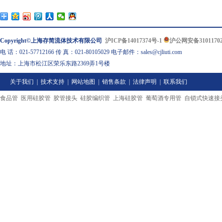
Copyright©上海存简流体技术有限公司
沪ICP备14017374号-1
沪公网安备31011702
电 话：021-57712166 传 真：021-80105029 电子邮件：sales@cjliuti.com
地址：上海市松江区荣乐东路2369弄1号楼
关于我们
|
技术支持
|
网站地图
|
销售条款
|
法律声明
|
联系我们
食品管
医用硅胶管
胶管接头
硅胶编织管
上海硅胶管
葡萄酒专用管
自锁式快速接