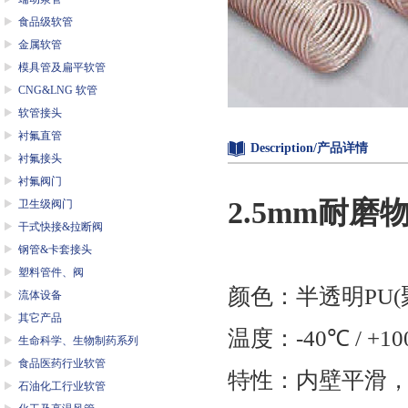
食品级软管
金属软管
模具管及扁平软管
CNG&LNG 软管
软管接头
衬氟直管
Description/产品详情
衬氟接头
衬氟阀门
2.5mm
耐磨
卫生级阀门
干式快接&拉断阀
钢管&卡套接头
塑料管件、阀
颜色：半透明
PU(
流体设备
其它产品
温度：
-40
℃
/ +10
生命科学、生物制药系列
食品医药行业软管
特性：内壁平滑
石油化工行业软管