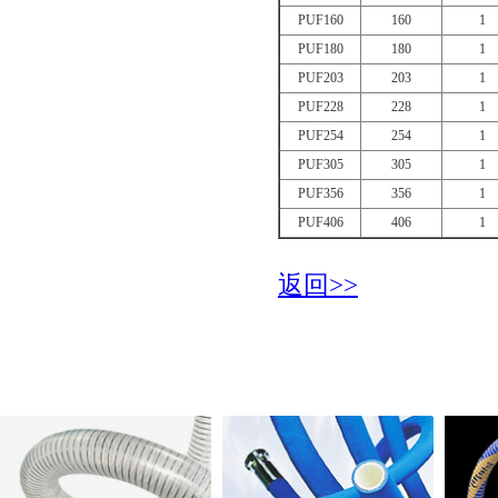
PUF160
160
1
PUF180
180
1
PUF203
203
1
PUF228
228
1
PUF254
254
1
PUF305
305
1
PUF356
356
1
PUF406
406
1
返回>>