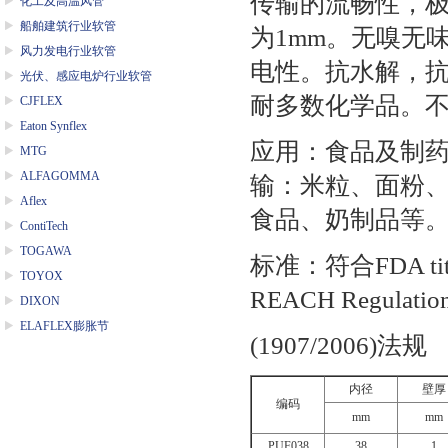
传输的流畅性，
化工及高温风管
船舶建筑行业软管
为
1mm
。无嗅无
风力发电行业软管
电性。抗水解，
光伏、感应电炉行业软管
耐多数化学品。
CJFLEX
Eaton Synflex
应用：食品及制
MTG
ALFAGOMMA
输：米粒、面粉
Aflex
食品、奶制品等
ContiTech
TOGAWA
标准：符合
FDA ti
TOYOX
REACH Regulatio
DIXON
ELAFLEX膨胀节
(1907/2006)
法规
内径
壁厚
编码
mm
mm
PUF038
38
1