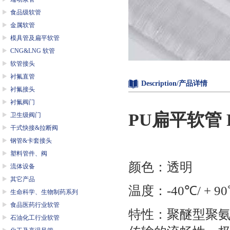
食品级软管
金属软管
模具管及扁平软管
CNG&LNG 软管
软管接头
衬氟直管
Description/产品详情
衬氟接头
衬氟阀门
PU
扁平软管
卫生级阀门
干式快接&拉断阀
钢管&卡套接头
塑料管件、阀
颜色：透明
流体设备
其它产品
温度：
-40
℃
/ + 90
生命科学、生物制药系列
食品医药行业软管
特性：聚醚型聚
石油化工行业软管