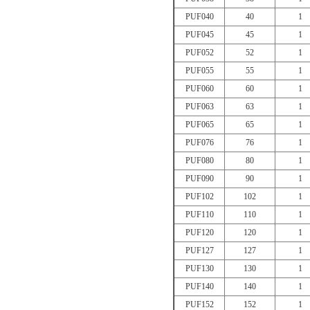
PUF040
40
1
PUF045
45
1
PUF052
52
1
PUF055
55
1
PUF060
60
1
PUF063
63
1
PUF065
65
1
PUF076
76
1
PUF080
80
1
PUF090
90
1
PUF102
102
1
PUF110
110
1
PUF120
120
1
PUF127
127
1
PUF130
130
1
PUF140
140
1
PUF152
152
1