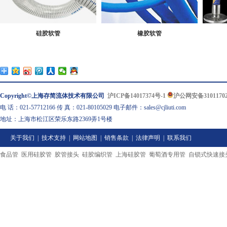
硅胶软管
橡胶软管
Copyright©上海存简流体技术有限公司
沪ICP备14017374号-1
沪公网安备31011702
电 话：021-57712166 传 真：021-80105029 电子邮件：sales@cjliuti.com
地址：上海市松江区荣乐东路2369弄1号楼
关于我们
|
技术支持
|
网站地图
|
销售条款
|
法律声明
|
联系我们
食品管
医用硅胶管
胶管接头
硅胶编织管
上海硅胶管
葡萄酒专用管
自锁式快速接