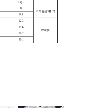
）
（
kg
）
8
纸筒卷绕
3
卷
/
箱
9.5
12.3
15.6
缠绕膜
26.7
40.1