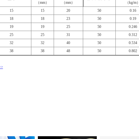
（
mm
）
（
mm
）
（
kg/m
15
15
20
50
0.16
18
18
23
50
0.19
19
19
25
50
0.246
25
25
31
50
0.312
32
32
40
50
0.534
38
38
48
50
0.802
>