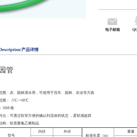
电子邮箱
Q
Description/产品详情
园管
范围：农、园林洒水用，可使用于洗车、园林、农业等方面
围： -5℃~+60℃
50M/卷
特点：可透过软管方便的确认到流体的状态 ，柔软感超群
结构：软质聚氯乙烯制品
内径
外径
重量
型号
标准长度（
m
）