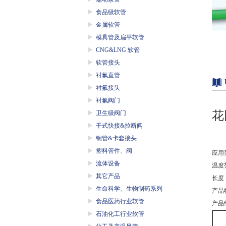
食品级软管
金属软管
模具管及扁平软管
CNG&LNG 软管
软管接头
衬氟直管
衬氟接头
衬氟阀门
花
卫生级阀门
干式快接&拉断阀
钢管&卡套接头
塑料管件、阀
应用
流体设备
温度范
其它产品
长度：
生命科学、生物制药系列
产品
食品医药行业软管
产品
石油化工行业软管