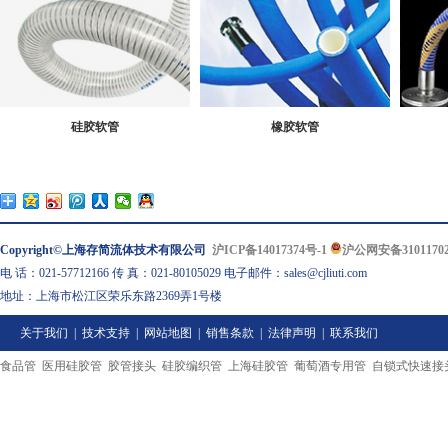
硅胶软管
橡胶软管
Copyright©上海存简流体技术有限公司
沪ICP备14017374号-1
沪公网安备31011702
电 话：021-57712166 传 真：021-80105029 电子邮件：sales@cjliuti.com
地址：上海市松江区荣乐东路2369弄1号楼
关于我们
|
技术支持
|
网站地图
|
销售条款
|
法律声明
|
联系我们
食品管
医用硅胶管
胶管接头
硅胶编织管
上海硅胶管
葡萄酒专用管
自锁式快速接