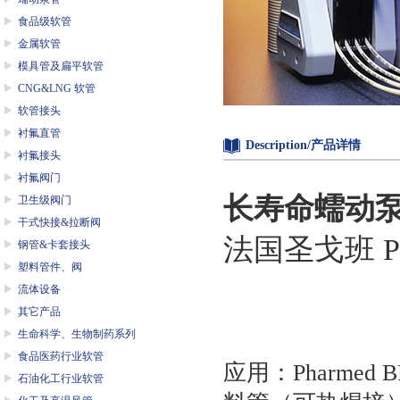
食品级软管
金属软管
模具管及扁平软管
CNG&LNG 软管
软管接头
衬氟直管
Description/产品详情
衬氟接头
衬氟阀门
长寿命蠕动
卫生级阀门
干式快接&拉断阀
法国圣戈班
钢管&卡套接头
塑料管件、阀
流体设备
其它产品
生命科学、生物制药系列
食品医药行业软管
应用：Pharme
石油化工行业软管