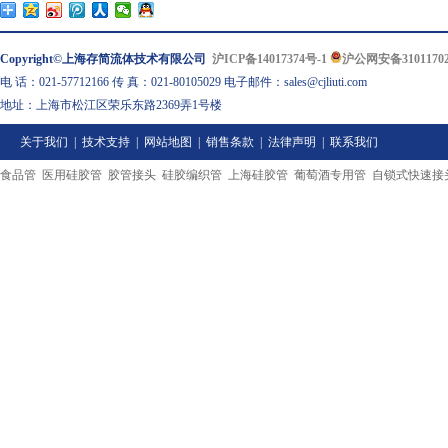
Copyright©上海存简流体技术有限公司
沪ICP备14017374号-1
沪公网安备31011702
电 话：021-57712166 传 真：021-80105029 电子邮件：sales@cjliuti.com
地址：上海市松江区荣乐东路2369弄1号楼
关于我们
|
技术支持
|
网站地图
|
销售条款
|
法律声明
|
联系我们
食品管
医用硅胶管
胶管接头
硅胶编织管
上海硅胶管
葡萄酒专用管
自锁式快速接