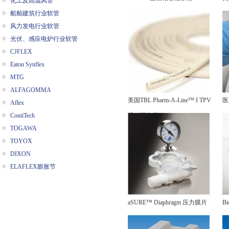
化工及高温风管
船舶建筑行业软管
Bi
风力发电行业软管
光伏、感应电炉行业软管
CJFLEX
Eaton Synflex
MTG
ALFAGOMMA
美国TBL Pharm-A-Line™ I TPV
医
Aflex
ContiTech
蠕动泵专用管
TOGAWA
TOYOX
DIXON
ELAFLEX膨胀节
aSURE™ Diaphragm 压力膜片
B