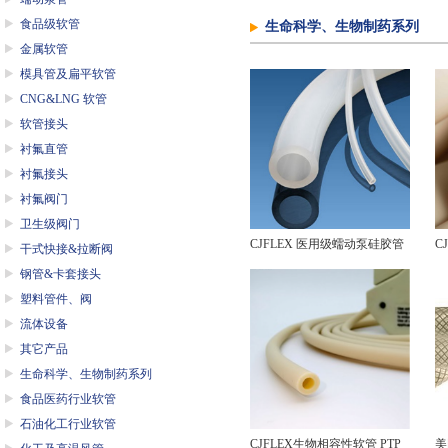
食品级软管
生命科学、生物制药系列
金属软管
模具管及扁平软管
CNG&LNG 软管
软管接头
衬氟直管
衬氟接头
衬氟阀门
卫生级阀门
CJFLEX 医用级蠕动泵硅胶管
C
干式快接&拉断阀
钢管&卡套接头
BPT
P
塑料管件、阀
流体设备
其它产品
生命科学、生物制药系列
食品医药行业软管
石油化工行业软管
CJFLEX生物相容性软管 PTP
美