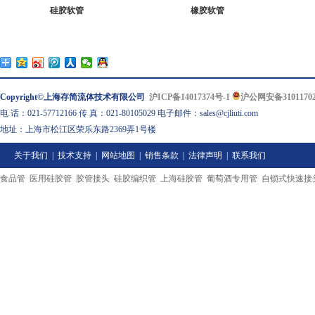
硅胶软管
橡胶软管
Copyright©上海存简流体技术有限公司
沪ICP备14017374号-1
沪公网安备31011702
电 话：021-57712166 传 真：021-80105029 电子邮件：sales@cjliuti.com
地址：上海市松江区荣乐东路2369弄1号楼
关于我们
|
技术支持
|
网站地图
|
销售条款
|
法律声明
|
联系我们
食品管
医用硅胶管
胶管接头
硅胶编织管
上海硅胶管
葡萄酒专用管
自锁式快速接