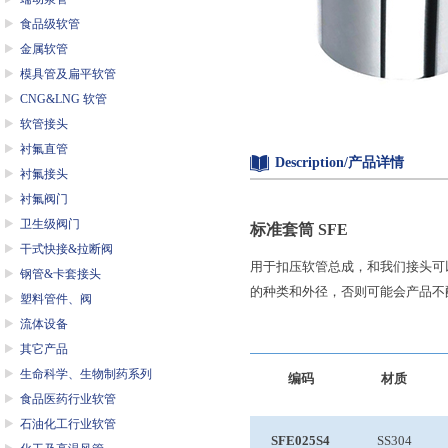
食品级软管
金属软管
模具管及扁平软管
CNG&LNG 软管
软管接头
衬氟直管
Description/产品详情
衬氟接头
衬氟阀门
卫生级阀门
标准套筒
SFE
干式快接&拉断阀
用于扣压软管总成，和我们接头可
钢管&卡套接头
的种类和外径，否则可能会产品不
塑料管件、阀
流体设备
其它产品
生命科学、生物制药系列
编码
材质
食品医药行业软管
石油化工行业软管
SFE025S4
SS304