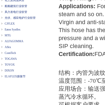
化工及高温风管
Applications:
For
船舶建筑行业软管
风力发电行业软管
steam and so on.
光伏、感应电炉行业软管
Virgin and anti-sta
CJFLEX
This hose has the 
Eaton Synflex
MTG
pressure and a wi
ALFAGOMMA
SIP cleaning.
Aflex
Certification:
FD
ContiTech
TOGAWA
TOYOX
DIXON
结构：内管为波
ELAFLEX膨胀节
温度范围：
-70
℃
应用场合：输送
蒸汽冷水循环。
可根据客户要求