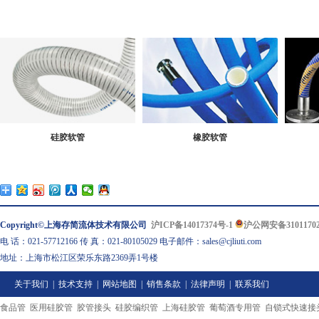
硅胶软管
橡胶软管
Copyright©上海存简流体技术有限公司
沪ICP备14017374号-1
沪公网安备31011702
电 话：021-57712166 传 真：021-80105029 电子邮件：sales@cjliuti.com
地址：上海市松江区荣乐东路2369弄1号楼
关于我们
|
技术支持
|
网站地图
|
销售条款
|
法律声明
|
联系我们
食品管
医用硅胶管
胶管接头
硅胶编织管
上海硅胶管
葡萄酒专用管
自锁式快速接