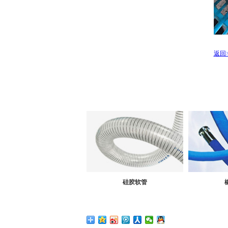
返回>
硅胶软管