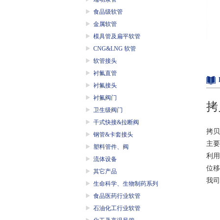
食品级软管
金属软管
模具管及扁平软管
CNG&LNG 软管
软管接头
衬氟直管
衬氟接头
衬氟阀门
拷
卫生级阀门
干式快接&拉断阀
拷贝
钢管&卡套接头
主要
塑料管件、阀
利用
流体设备
位移
其它产品
我司
生命科学、生物制药系列
食品医药行业软管
石油化工行业软管