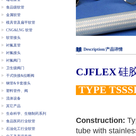
食品级软管
金属软管
模具管及扁平软管
CNG&LNG 软管
软管接头
衬氟直管
Description/产品详情
衬氟接头
衬氟阀门
卫生级阀门
CJFLEX
硅
干式快接&拉断阀
钢管&卡套接头
TYPE TSSS
塑料管件、阀
流体设备
其它产品
生命科学、生物制药系列
Construction:
Ty
食品医药行业软管
tube with stainles
石油化工行业软管