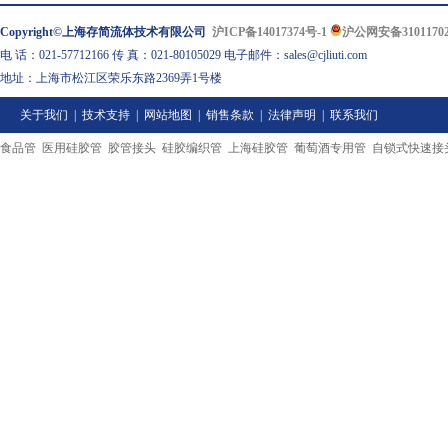
Copyright©上海存简流体技术有限公司
沪ICP备14017374号-1
沪公网安备31011702
电 话：021-57712166 传 真：021-80105029 电子邮件：sales@cjliuti.com
地址：上海市松江区荣乐东路2369弄1号楼
关于我们
|
技术支持
|
网站地图
|
销售条款
|
法律声明
|
联系我们
食品管
医用硅胶管
胶管接头
硅胶编织管
上海硅胶管
葡萄酒专用管
自锁式快速接