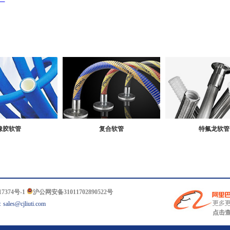
橡胶软管
复合软管
特氟龙软管
7374号-1
沪公网安备31011702890522号
es@cjliuti.com
点击查