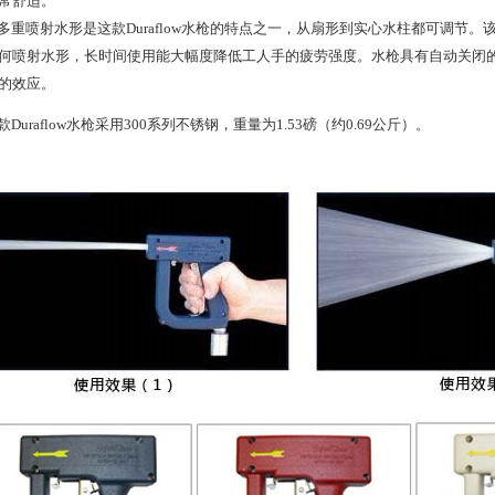
常舒适。
多重喷射水形是这款
Duraflow
水枪的特点之一，从扇形到实心水柱都可调节。
何喷射水形，长时间使用能大幅度降低工人手的疲劳强度。水枪具有自动关闭
的效应。
款
Duraflow
水枪采用
300
系列不锈钢，重量为
1.53
磅（约
0.69
公斤）。