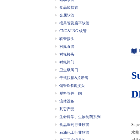
食品级软管
金属软管
模具管及扁平软管
CNG&LNG 软管
软管接头
衬氟直管
衬氟接头
衬氟阀门
卫生级阀门
S
干式快接&拉断阀
钢管&卡套接头
D
塑料管件、阀
流体设备
其它产品
生命科学、生物制药系列
Supe
食品医药行业软管
水枪
石油化工行业软管