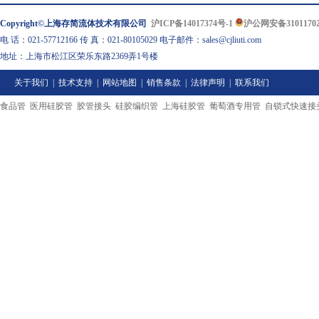
Copyright©上海存简流体技术有限公司
沪ICP备14017374号-1
沪公网安备31011702
电 话：021-57712166 传 真：021-80105029 电子邮件：sales@cjliuti.com
地址：上海市松江区荣乐东路2369弄1号楼
关于我们
|
技术支持
|
网站地图
|
销售条款
|
法律声明
|
联系我们
食品管
医用硅胶管
胶管接头
硅胶编织管
上海硅胶管
葡萄酒专用管
自锁式快速接