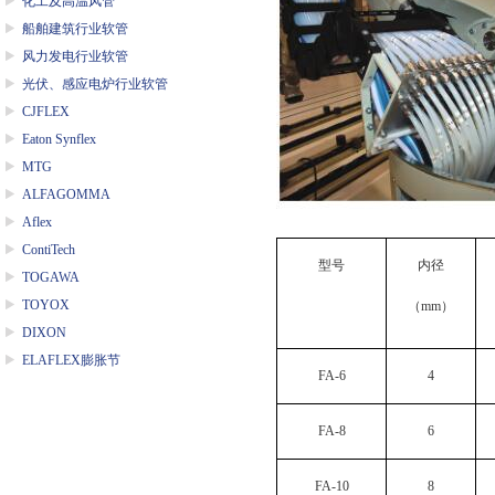
化工及高温风管
船舶建筑行业软管
风力发电行业软管
光伏、感应电炉行业软管
CJFLEX
Eaton Synflex
MTG
ALFAGOMMA
Aflex
ContiTech
型号
内径
TOGAWA
TOYOX
（
mm
）
DIXON
ELAFLEX膨胀节
FA-6
4
FA-8
6
FA-10
8