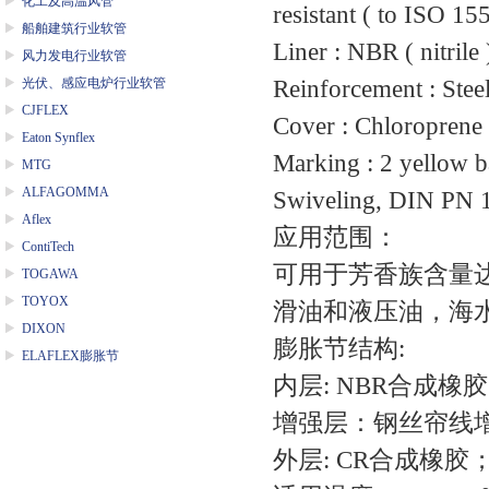
化工及高温风管
resistant ( to ISO 15
船舶建筑行业软管
Liner : NBR ( nitrile 
风力发电行业软管
光伏、感应电炉行业软管
Reinforcement : Stee
CJFLEX
Cover : Chloroprene
Eaton Synflex
Marking : 2 yellow b
MTG
ALFAGOMMA
Swiveling, DIN PN 10
Aflex
应用范围：
ContiTech
可用于芳香族含量
TOGAWA
TOYOX
滑油和液压油，海水。
DIXON
膨胀节结构:
ELAFLEX膨胀节
内层: NBR合成
增强层：钢丝帘线
外层: CR合成橡胶