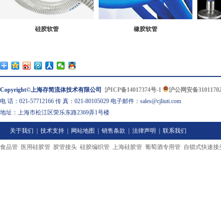
硅胶软管
橡胶软管
Copyright©上海存简流体技术有限公司
沪ICP备14017374号-1
沪公网安备31011702
电 话：021-57712166 传 真：021-80105029 电子邮件：sales@cjliuti.com
地址：上海市松江区荣乐东路2369弄1号楼
关于我们
|
技术支持
|
网站地图
|
销售条款
|
法律声明
|
联系我们
食品管
医用硅胶管
胶管接头
硅胶编织管
上海硅胶管
葡萄酒专用管
自锁式快速接