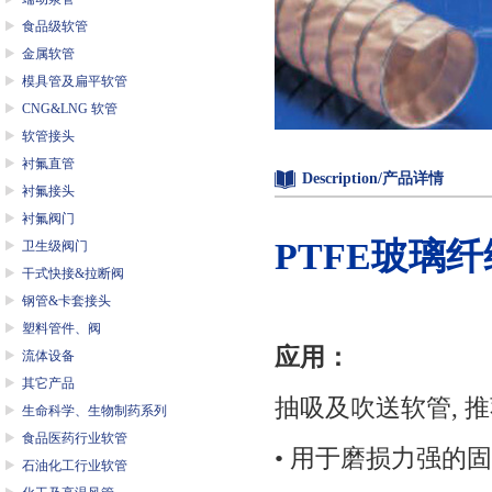
食品级软管
金属软管
模具管及扁平软管
CNG&LNG 软管
软管接头
衬氟直管
Description/产品详情
衬氟接头
衬氟阀门
PTFE玻璃
卫生级阀门
干式快接&拉断阀
钢管&卡套接头
塑料管件、阀
应用
：
流体设备
其它产品
抽吸及吹送软管, 推
生命科学、生物制药系列
食品医药行业软管
• 用于磨损力强的
石油化工行业软管