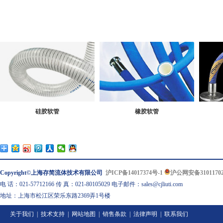
硅胶软管
橡胶软管
Copyright©上海存简流体技术有限公司
沪ICP备14017374号-1
沪公网安备31011702
电 话：021-57712166 传 真：021-80105029 电子邮件：sales@cjliuti.com
地址：上海市松江区荣乐东路2369弄1号楼
关于我们
|
技术支持
|
网站地图
|
销售条款
|
法律声明
|
联系我们