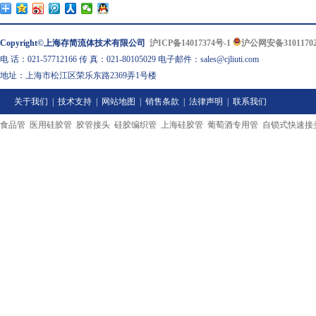
Copyright©上海存简流体技术有限公司
沪ICP备14017374号-1
沪公网安备31011702
电 话：021-57712166 传 真：021-80105029 电子邮件：sales@cjliuti.com
地址：上海市松江区荣乐东路2369弄1号楼
关于我们
|
技术支持
|
网站地图
|
销售条款
|
法律声明
|
联系我们
食品管
医用硅胶管
胶管接头
硅胶编织管
上海硅胶管
葡萄酒专用管
自锁式快速接