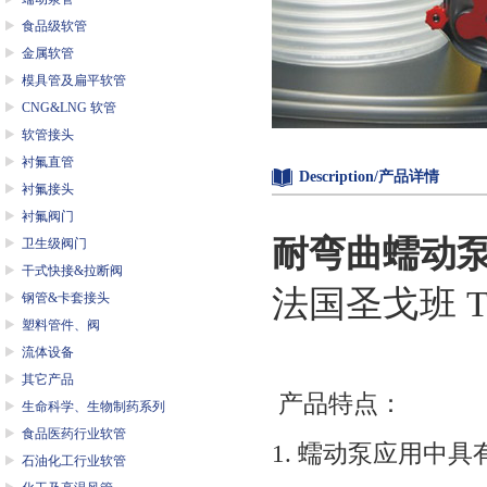
食品级软管
金属软管
模具管及扁平软管
CNG&LNG 软管
软管接头
衬氟直管
Description/产品详情
衬氟接头
衬氟阀门
耐弯曲蠕动
卫生级阀门
干式快接&拉断阀
法国圣戈班 TY
钢管&卡套接头
塑料管件、阀
流体设备
其它产品
产品特点：
生命科学、生物制药系列
食品医药行业软管
1. 蠕动泵应用中
石油化工行业软管