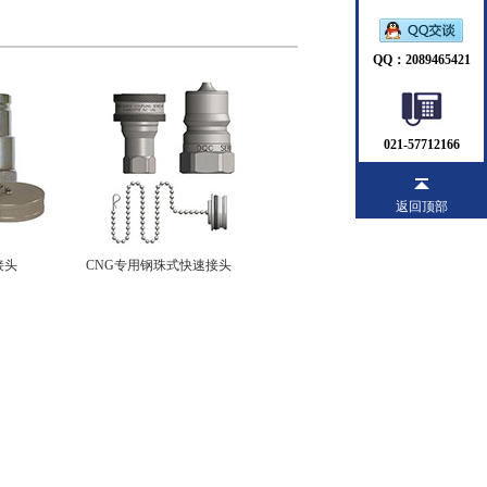
QQ：2089465421
021-57712166
返回顶部
接头
CNG专用钢珠式快速接头