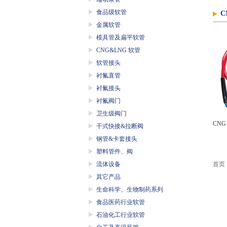
食品级软管
C
金属软管
模具管及扁平软管
CNG&LNG 软管
软管接头
衬氟直管
衬氟接头
衬氟阀门
卫生级阀门
CN
干式快接&拉断阀
钢管&卡套接头
塑料管件、阀
流体设备
首页
其它产品
生命科学、生物制药系列
食品医药行业软管
石油化工行业软管