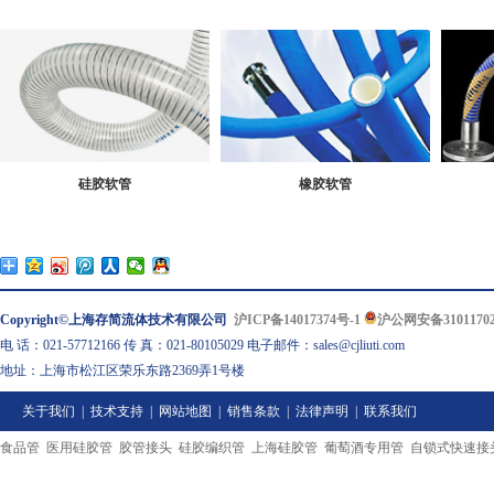
硅胶软管
橡胶软管
Copyright©上海存简流体技术有限公司
沪ICP备14017374号-1
沪公网安备31011702
电 话：021-57712166 传 真：021-80105029 电子邮件：sales@cjliuti.com
地址：上海市松江区荣乐东路2369弄1号楼
关于我们
|
技术支持
|
网站地图
|
销售条款
|
法律声明
|
联系我们
食品管
医用硅胶管
胶管接头
硅胶编织管
上海硅胶管
葡萄酒专用管
自锁式快速接