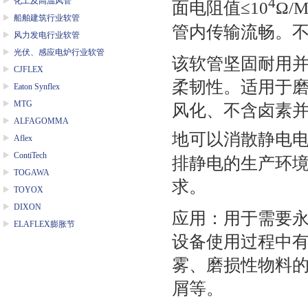
4
化工及高温风管
面电阻值≤
10
Ω
/
船舶建筑行业软管
管内传输流畅。
风力发电行业软管
光伏、感应电炉行业软管
该软管坚固耐用
CJFLEX
柔韧性。适用于
Eaton Synflex
MTG
风化、不含卤素
ALFAGOMMA
地可以消散静电
Aflex
ContiTech
排静电的生产环
TOGAWA
求。
TOYOX
DIXON
应用：用于需要
ELAFLEX膨胀节
设备使用过程中
雾、磨损性物料
屑等。