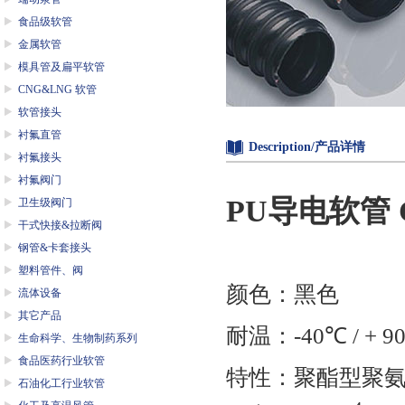
食品级软管
金属软管
模具管及扁平软管
CNG&LNG 软管
软管接头
衬氟直管
Description/产品详情
衬氟接头
衬氟阀门
PU
导电软管
卫生级阀门
干式快接&拉断阀
钢管&卡套接头
塑料管件、阀
颜色：黑色
流体设备
其它产品
耐温：
-40
℃
/ + 9
生命科学、生物制药系列
食品医药行业软管
特性：聚酯型聚
石油化工行业软管