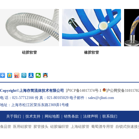
硅胶软管
橡胶软管
Copyright©上海存简流体技术有限公司
沪ICP备14017374号-1
沪公网安备31011702
电 话：021-57712166 传 真：021-80105029 电子邮件：sales@cjliuti.com
地址：上海市松江区荣乐东路2369弄1号楼
关于我们
|
技术支持
|
网站地图
|
销售条款
|
法律声明
|
联系我们
食品管
医用硅胶管
胶管接头
硅胶编织管
上海硅胶管
葡萄酒专用管
自锁式快速接