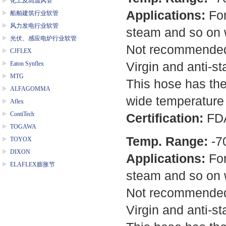
化工及高温风管
Applications:
For
船舶建筑行业软管
风力发电行业软管
steam and so on w
光伏、感应电炉行业软管
Not recommended 
CJFLEX
Virgin and anti-sta
Eaton Synflex
MTG
This hose has the
ALFAGOMMA
wide temperature 
Aflex
ContiTech
Certification:
FD
TOGAWA
Temp. Range:
-7
TOYOX
DIXON
Applications:
For
ELAFLEX膨胀节
steam and so on w
Not recommended 
Virgin and anti-sta