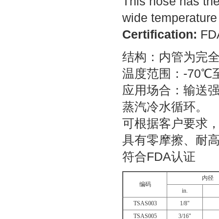
This hose has the
wide temperature 
Certification:
FD
结构：内管为完
温度范围：
-70
℃
应用场合：输送
蒸汽冷水循环。
可根据客户要求
具有零摩擦、耐
符合
FDA
认证
内径
编码
in.
TSAS003
1/8"
TSAS005
3/16"