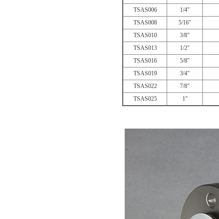
TSAS006
1/4"
TSAS008
5/16"
TSAS010
3/8"
TSAS013
1/2"
TSAS016
5/8"
TSAS019
3/4"
TSAS022
7/8"
TSAS025
1"