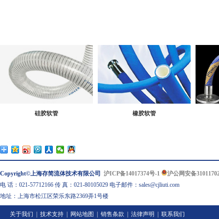
硅胶软管
橡胶软管
Copyright©上海存简流体技术有限公司
沪ICP备14017374号-1
沪公网安备31011702
电 话：021-57712166 传 真：021-80105029 电子邮件：sales@cjliuti.com
地址：上海市松江区荣乐东路2369弄1号楼
关于我们
|
技术支持
|
网站地图
|
销售条款
|
法律声明
|
联系我们