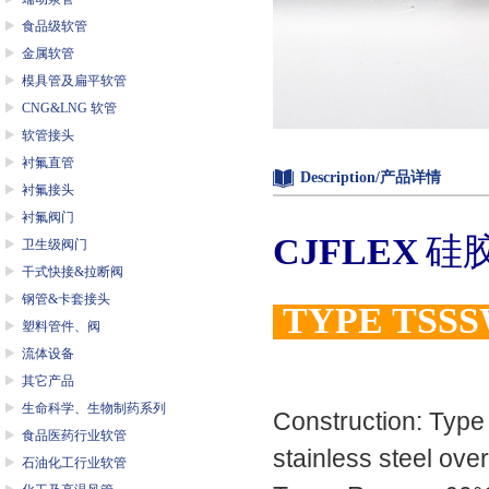
食品级软管
金属软管
模具管及扁平软管
CNG&LNG 软管
软管接头
衬氟直管
Description/产品详情
衬氟接头
衬氟阀门
CJFLEX
硅
卫生级阀门
干式快接&拉断阀
钢管&卡套接头
TYPE TSS
塑料管件、阀
流体设备
其它产品
生命科学、生物制药系列
Construction: Typ
食品医药行业软管
stainless steel over
石油化工行业软管