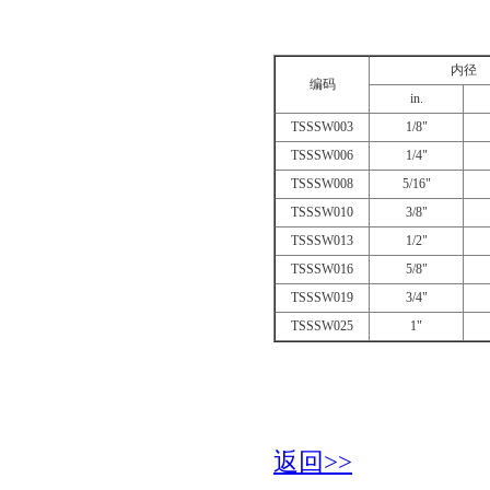
内径
编码
in.
TSSSW003
1/8"
TSSSW006
1/4"
TSSSW008
5/16"
TSSSW010
3/8"
TSSSW013
1/2"
TSSSW016
5/8"
TSSSW019
3/4"
TSSSW025
1"
返回>>