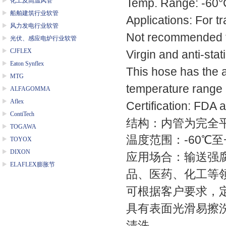
化工及高温风管
Temp. Range: -60°
船舶建筑行业软管
Applications: For tr
风力发电行业软管
Not recommended fo
光伏、感应电炉行业软管
CJFLEX
Virgin and anti-stat
Eaton Synflex
This hose has the a
MTG
temperature range a
ALFAGOMMA
Aflex
Certification: FDA
ContiTech
结构：内管为完全平
TOGAWA
温度范围：-60℃至+
TOYOX
DIXON
应用场合：输送强
ELAFLEX膨胀节
品、医药、化工等
可根据客户要求，
具有表面光滑易擦洗
清洗