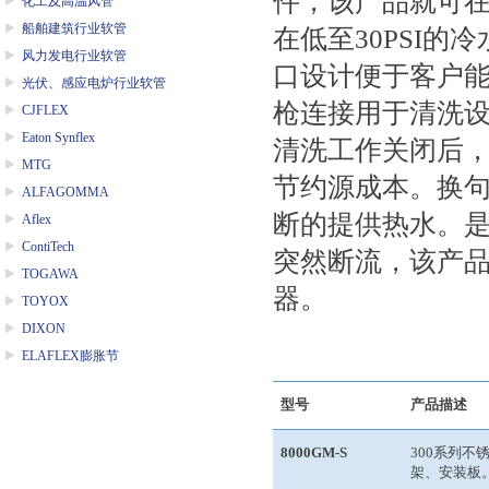
件，该产品就可
化工及高温风管
船舶建筑行业软管
在低至
30PSI
的冷
风力发电行业软管
口设计便于客户
光伏、感应电炉行业软管
枪连接用于清洗
CJFLEX
Eaton Synflex
清洗工作关闭后
MTG
节约源成本。换
ALFAGOMMA
断的提供热水。
Aflex
ContiTech
突然断流，该产
TOGAWA
器。
TOYOX
DIXON
ELAFLEX膨胀节
型号
产品描述
8000GM-S
300
系列不
架、安装板