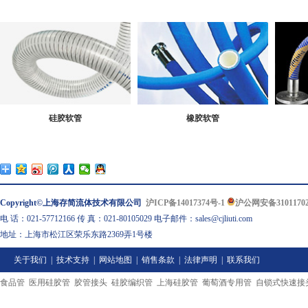
硅胶软管
橡胶软管
Copyright©上海存简流体技术有限公司
沪ICP备14017374号-1
沪公网安备31011702
电 话：021-57712166 传 真：021-80105029 电子邮件：sales@cjliuti.com
地址：上海市松江区荣乐东路2369弄1号楼
关于我们
|
技术支持
|
网站地图
|
销售条款
|
法律声明
|
联系我们
食品管
医用硅胶管
胶管接头
硅胶编织管
上海硅胶管
葡萄酒专用管
自锁式快速接