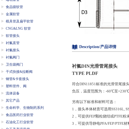
食品级软管
金属软管
模具管及扁平软管
CNG&LNG 软管
软管接头
衬氟直管
Description/产品详情
衬氟接头
衬氟阀门
卫生级阀门
衬氟
DIN
光滑管尾接头
干式快接&拉断阀
TYPE PLDF
钢管&卡套接头
符合
DIN11851
标准的光滑管尾接
塑料管件、阀
负压，温度范围为：
-60
℃至
+230
流体设备
其它产品
另有以下标准和材料可选：
生命科学、生物制药系列
1
，接头本体材质可选用
SS316L, S
食品医药行业软管
2
，可提供
FEP
颗粒烧结或
PTFE
粉
石油化工行业软管
3
，可提供导静电
PFA/FEP/PTFE
材