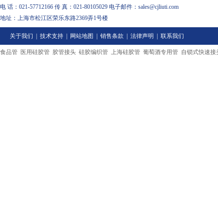
电 话：021-57712166 传 真：021-80105029 电子邮件：sales@cjliuti.com
地址：上海市松江区荣乐东路2369弄1号楼
关于我们
|
技术支持
|
网站地图
|
销售条款
|
法律声明
|
联系我们
食品管
医用硅胶管
胶管接头
硅胶编织管
上海硅胶管
葡萄酒专用管
自锁式快速接