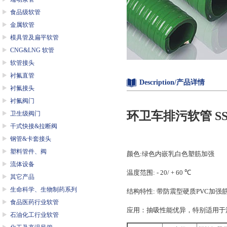
食品级软管
金属软管
模具管及扁平软管
CNG&LNG 软管
软管接头
衬氟直管
Description/产品详情
衬氟接头
衬氟阀门
环卫车排污软管
S
卫生级阀门
干式快接&拉断阀
钢管&卡套接头
塑料管件、阀
颜色
:
绿色内嵌乳白色塑筋加强
流体设备
温度范围
: - 20/ + 60
℃
其它产品
生命科学、生物制药系列
结构特性
:
带防震型硬质
PVC
加强
食品医药行业软管
应用：抽吸性能优异，特别适用于
石油化工行业软管