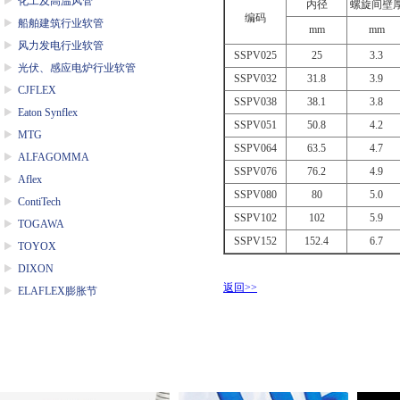
化工及高温风管
内径
螺旋间壁
编码
船舶建筑行业软管
mm
mm
风力发电行业软管
SSPV025
25
3.3
光伏、感应电炉行业软管
SSPV032
31.8
3.9
CJFLEX
SSPV038
38.1
3.8
Eaton Synflex
SSPV051
50.8
4.2
MTG
SSPV064
63.5
4.7
ALFAGOMMA
SSPV076
76.2
4.9
Aflex
SSPV080
80
5.0
ContiTech
SSPV102
102
5.9
TOGAWA
SSPV152
152.4
6.7
TOYOX
DIXON
返回>>
ELAFLEX膨胀节