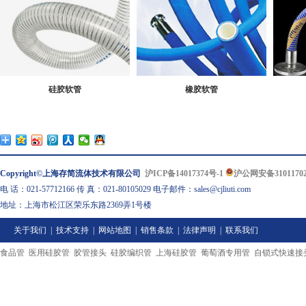
硅胶软管
橡胶软管
Copyright©上海存简流体技术有限公司
沪ICP备14017374号-1
沪公网安备31011702
电 话：021-57712166 传 真：021-80105029 电子邮件：sales@cjliuti.com
地址：上海市松江区荣乐东路2369弄1号楼
关于我们
|
技术支持
|
网站地图
|
销售条款
|
法律声明
|
联系我们
食品管
医用硅胶管
胶管接头
硅胶编织管
上海硅胶管
葡萄酒专用管
自锁式快速接