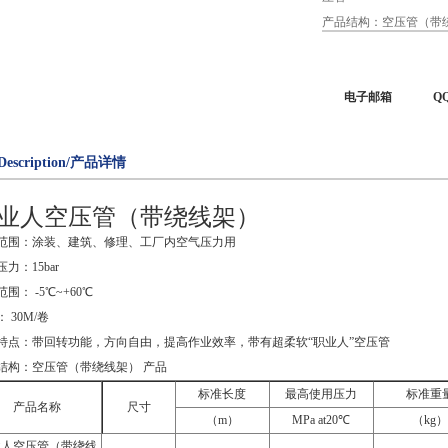
产品结构：空压管（带绕
电子邮箱
Q
Description/产品详情
业人空压管（带绕线架）
范围：涂装、建筑、修理、工厂内空气压力用
力：15bar
围： -5℃~+60℃
 30M/卷
特点：带回转功能，方向自由，提高作业效率，带有超柔软“职业人”空压管
结构：空压管（带绕线架） 产品
标准长度
最高使用压力
标准重
产品名称
尺寸
（
m
）
MPa at20
℃
（
kg
）
业人空压管（带绕线