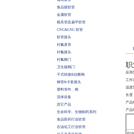
食品级软管
金属软管
模具管及扁平软管
CNG&LNG 软管
软管接头
衬氟直管
衬氟接头
衬氟阀门
职
卫生级阀门
应用
干式快接&拉断阀
工作压
钢管&卡套接头
温度范
塑料管件、阀
长度：
流体设备
产品
其它产品
产品
生命科学、生物制药系列
食品医药行业软管
石油化工行业软管
职