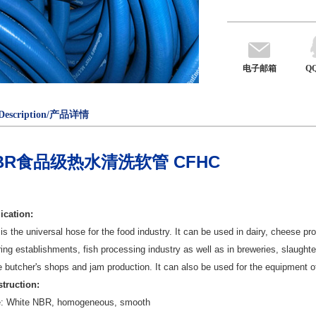
电子邮箱
Q
Description/产品详情
BR
食品级热水清洗软管
CFHC
ication:
is the universal hose for the food industry. It can be used in dairy, cheese pr
ing establishments, fish processing industry as well as in breweries, slaughter-
e butcher's shops and jam production. It can also be used for the equipment o
truction:
: White NBR, homogeneous, smooth