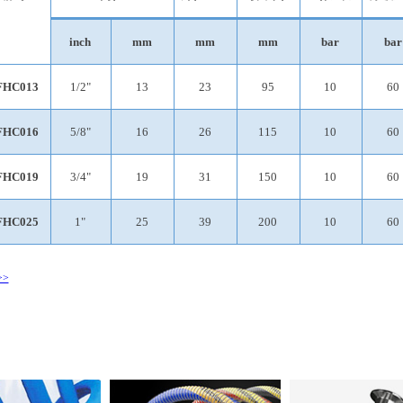
inch
mm
mm
mm
bar
bar
FHC013
1/2"
13
23
95
10
60
FHC016
5/8"
16
26
115
10
60
FHC019
3/4"
19
31
150
10
60
FHC025
1"
25
39
200
10
60
>