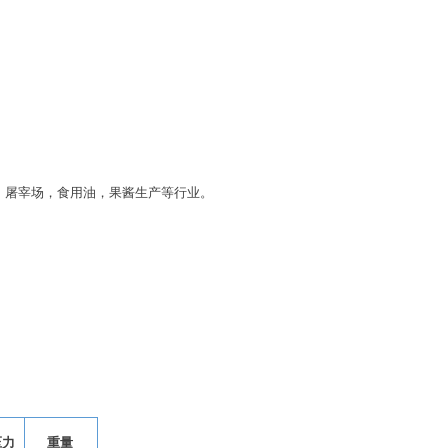
，屠宰场，食用油，果酱生产等行业。
压力
重量