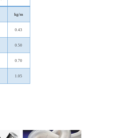
kg/m
0.43
0.50
0.70
1.05