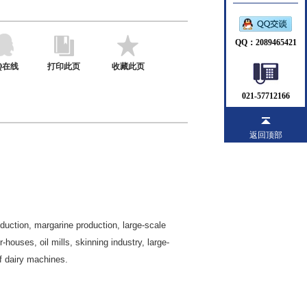
QQ：2089465421
Q在线
打印此页
收藏此页
021-57712166
返回顶部
oduction, margarine production, large-scale
houses, oil mills, skinning industry, large-
f dairy machines.