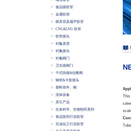
食品级软管
金属软管
模具管及扁平软管
CNG&LNG 软管
软管接头
衬氟直管
衬氟接头
衬氟阀门
N
卫生级阀门
干式快接&拉断阀
钢管&卡套接头
塑料管件、阀
Appl
流体设备
This 
其它产品
cater
生命科学、生物制药系列
scal
食品医药行业软管
Cons
石油化工行业软管
Tube