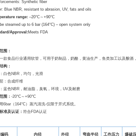
forcements: Synthetic fiber
r: Blue NBR, resistant to abrasion, UV, fats and oils
erature range:
–20°C
～
+90°C
be steamed up to 6 bar (164°C) – open system only
dard/Approval:
Meets FDA
范围
：
一款食品行业通用软管，可用于奶制品，奶酪，黄油生产，鱼类加工以及酿酒
结构：
：白色
NBR
，均匀，光滑
层：合成纤维
：蓝色
NBR
，耐油脂，臭氧，环境，
UV
及耐磨
范围：
-20
°C
～
+90
°C
用
6bar
（
164
°C
）蒸汽清洗
-
仅限于开式系统。
标准及认证：
符合
FDA
认证
编码
内径
外径
弯曲半径
工作压力
爆破