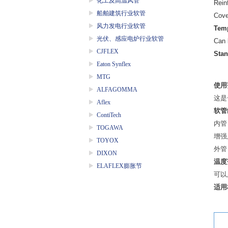
化工及高温风管
Rein
船舶建筑行业软管
Cove
风力发电行业软管
Temp
光伏、感应电炉行业软管
Can 
CJFLEX
Stan
Eaton Synflex
MTG
使用
ALFAGOMMA
这是
Aflex
软管
ContiTech
内管
TOGAWA
增强
TOYOX
外管
DIXON
温度
ELAFLEX膨胀节
可以
适用