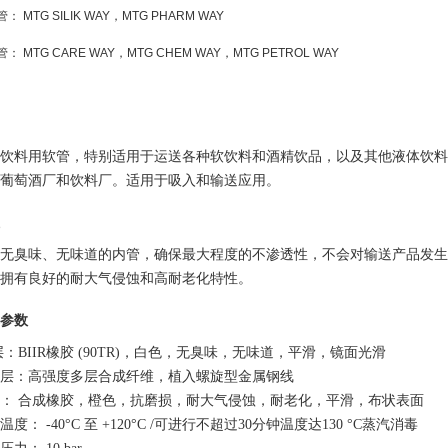
管：
MTG SILIK WAY
，
MTG PHARM WAY
管：
MTG CARE WAY
，
MTG CHEM WAY
，
MTG PETROL WAY
饮料用软管，特别适用于运送各种软饮料和酒精饮品，以及其他液体饮料
葡萄酒厂和饮料厂。适用于吸入和输送应用。
无臭味、无味道的内管，确保最大程度的不渗透性，不会对输送产品发生
拥有良好的耐大气侵蚀和高耐老化特性。
参数
层：
BIIR
橡胶
(90TR)
，白色，无臭味，无味道，平滑，镜面光滑
层：高强度多层合成纤维，植入螺旋型金属钢线
： 合成橡胶，橙色，抗磨损，耐大气侵蚀，耐老化，平滑，布状表面
温度：
-40°C
至
+120°C /
可进行不超过
30
分钟温度达
130 °C
蒸汽消毒