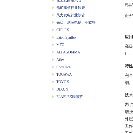
化工及高温风管
药品
船舶建筑行业软管
风力发电行业软管
化学
光伏、感应电炉行业软管
CJFLEX
应用
Eaton Synflex
MTG
高级
ALFAGOMMA
厂、
Aflex
特性
ContiTech
TOGAWA
完全
TOYOX
剂。
DIXON
技术
ELAFLEX膨胀节
内 
增强
外层
工作