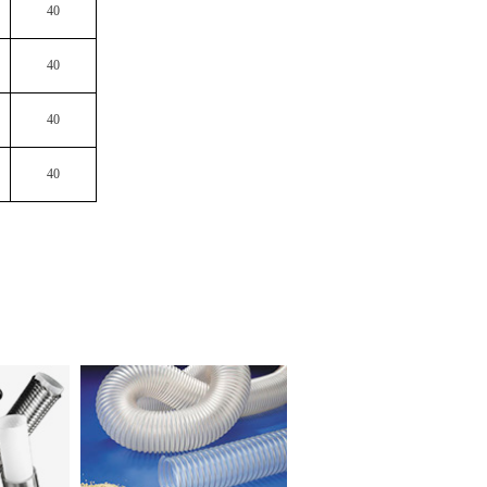
40
40
40
40