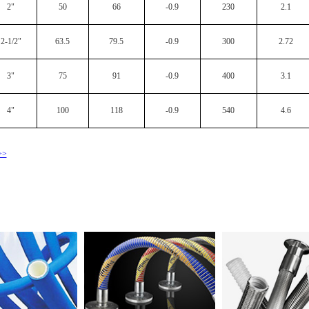
2"
50
66
-0.9
230
2.1
2-1/2"
63.5
79.5
-0.9
300
2.72
3"
75
91
-0.9
400
3.1
4"
100
118
-0.9
540
4.6
>