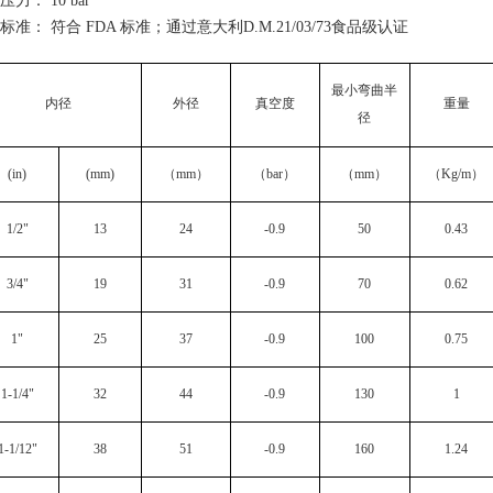
压力：
10 bar
标准： 符合
FDA
标准；通过意大利
D.M.21/03/73
食品级认证
最小弯曲半
内径
外径
真空度
重量
径
(in)
(mm)
（
mm
）
（
bar
）
（
mm
）
（
Kg/m
）
1/2"
13
24
-0.9
50
0.43
3/4"
19
31
-0.9
70
0.62
1"
25
37
-0.9
100
0.75
1-1/4"
32
44
-0.9
130
1
1-1/12"
38
51
-0.9
160
1.24