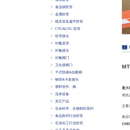
食品级软管
金属软管
模具管及扁平软管
CNG&LNG 软管
软管接头
衬氟直管
衬氟接头
衬氟阀门
卫生级阀门
MT
干式快接&拉断阀
钢管&卡套接头
塑料管件、阀
意大
流体设备
用先
其它产品
主要
生命科学、生物制药系列
食品医药行业软管
食品
石油化工行业软管
CHE