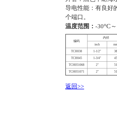
导电性能：有良好
个端口。
°C
温度范围：
-30
～
内径
编码
inch
m
TCH038
1-1/2"
3
TCH045
1-3/4"
4
TCH051068
2"
5
TCH051071
2"
5
返回>>