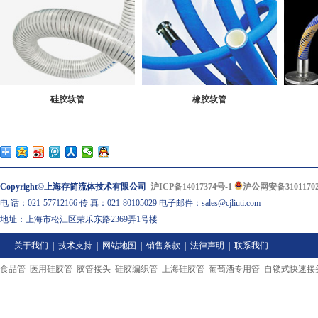
硅胶软管
橡胶软管
Copyright©上海存简流体技术有限公司
沪ICP备14017374号-1
沪公网安备31011702
电 话：021-57712166 传 真：021-80105029 电子邮件：sales@cjliuti.com
地址：上海市松江区荣乐东路2369弄1号楼
关于我们
|
技术支持
|
网站地图
|
销售条款
|
法律声明
|
联系我们
食品管
医用硅胶管
胶管接头
硅胶编织管
上海硅胶管
葡萄酒专用管
自锁式快速接