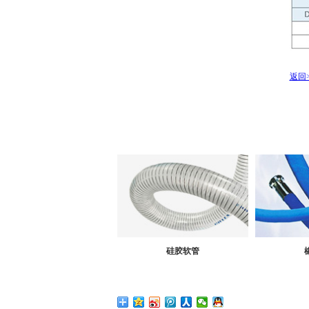
返回>
硅胶软管