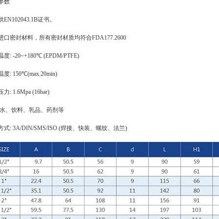
参数
供
EN102043.1B
证书。
进口密封材料，所有密封材质均符合
FDA177.2600
温度
: -20~+180
℃
(EPDM/PTFE)
温度
: 150
℃
(max.20min)
压力
: 1.6Mpa (16bar)
水、饮料、乳品、药剂等
方式
: 3A/DIN/SMS/ISO (
焊接、快装、螺纹、法兰
)