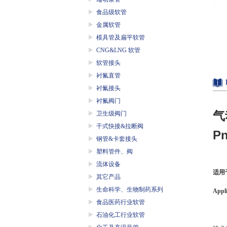
食品级软管
金属软管
模具管及扁平软管
CNG&LNG 软管
软管接头
衬氟直管
衬氟接头
衬氟阀门
气
卫生级阀门
干式快接&拉断阀
Pn
钢管&卡套接头
塑料管件、阀
流体设备
适用
其它产品
生命科学、生物制药系列
Appli
食品医药行业软管
石油化工行业软管