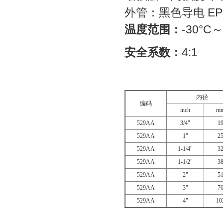
外管：黑色导电
EP
温度范围：
-30
°C
～
安全系数：
4:1
内径
编码
inch
m
529AA
3/4"
1
529AA
1"
2
529AA
1-1/4"
3
529AA
1-1/2"
3
529AA
2"
5
529AA
3"
7
529AA
4"
10