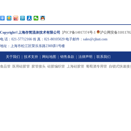
Copyright©上海存简流体技术有限公司
沪ICP备14017374号-1
沪公网安备31011702
电 话：021-57712166 传 真：021-80105029 电子邮件：sales@cjliuti.com
地址：上海市松江区荣乐东路2369弄1号楼
关于我们
|
技术支持
|
网站地图
|
销售条款
|
法律声明
|
联系我们
食品管
医用硅胶管
胶管接头
硅胶编织管
上海硅胶管
葡萄酒专用管
自锁式快速接